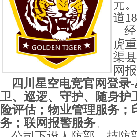
元。
道1
经
虎重
渠县
网报
四川星空电竞官网登录
卫、巡逻、守护、随身护
险评估；物业管理服务；
务；联网报警服务
。
公司下设人防部、技防