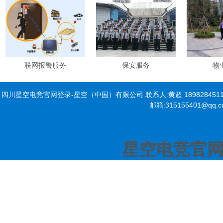
联网报警服务
保安服务
物
四川星空电竞官网登录-星空（中国）有限公司 联系人:黄超 18982845110 15892964
邮箱:315155401@
星空电竞官网