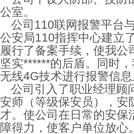
公室。
公司
110
联网报警平台
公安局
110
指挥中心建立
履行了备案手续，使我公
坚实******的后盾。同
无线
4G
技术进行报警信息
公司引入了职业经理顾
安师（等级保安员），安
才。使公司在日常的安保
障得力，使客户单位放心