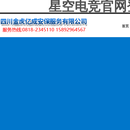
星空电竞官网
首页