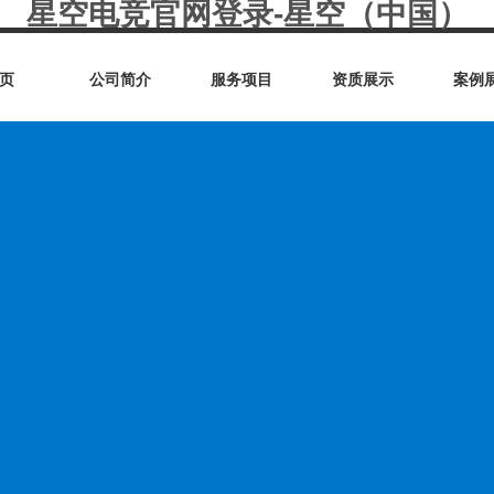
星空电竞官网登录-星空（中国）
页
公司简介
服务项目
资质展示
案例