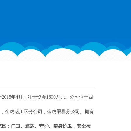
于
2015
年
4
月
，注册资金
1600
万元。公司位于四
司，金虎达川区分公司，金虎渠县分公司。拥有
范围：门卫、巡逻、守护、随身护卫、安全检