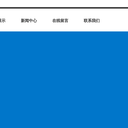
展示
新闻中心
在线留言
联系我们