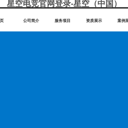
星空电竞官网登录-星空（中国）
页
公司简介
服务项目
资质展示
案例