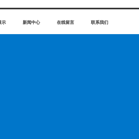
展示
新闻中心
在线留言
联系我们