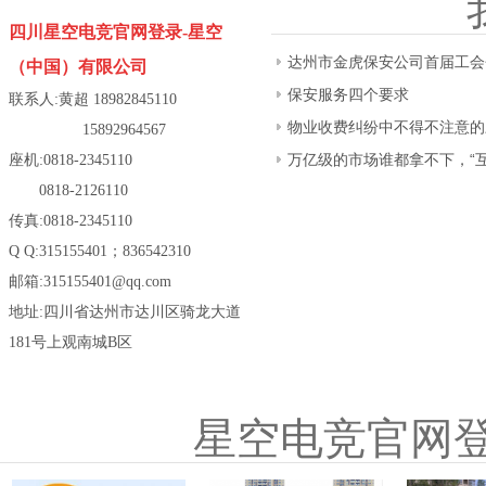
四川星空电竞官网登录-星空
达州市金虎保安公司首届工会会
（中国）有限公司
保安服务四个要求
联系人:
黄超
18982845110
物业收费纠纷中不得不注意的三
15892964567
万亿级的市场谁都拿不下，“互联
座机:0818-2345110
0818-2126110
传真:0818-2345110
Q Q:315155401；836542310
邮箱:315155401@qq.com
地址:四川省达州市达川区骑龙大道
181号上观南城B区
星空电竞官网登